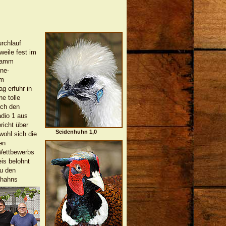
rchlauf
weile fest im
gramm
hne-
am
g erfuhr in
e tolle
rch den
dio 1 aus
richt über
Seidenhuhn 1,0
ohl sich die
en
Wettbewerbs
eis belohnt
zu den
rhahns