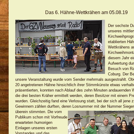
Das 6. Hähne-Wettkrähen am 05.08.19
Der sechste Du
unseres mittler
Kirchweihpro
etablierten Hä
Wettkrähens 
Kirchweihmonta
diesem Jahr ein
Aufwertung du
Besuch von Ra
Coburg. Der Be
unsere Veranstaltung wurde vom Sender mehrmals ausgestrahlt. Obw
20 angetretenen Hähne hinsichtlich ihrer Stimmkünste etwas verhalt
präsentierten, konnten nach Ablauf des zehn Minuten andauernden 
die drei besten Kräher ermittelt werden, deren Besitzer mit einem Pr
wurden. Gleichzeitig fand eine Verlosung statt, bei der sich all jene 
Gewinnern zählen durften,
deren Losnummer mit der Nummer Siege
überein stimmt
en
.
Die vom
Publikum schon mit Vorfreude
erwarteten
humorigen
Einlagen unseres ersten
Vorstandes und das