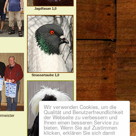
Jagdfasan 1,0
Strassertaube 1,0
Wir verwenden Cookies, um die
Qualität und Benutzerfreundlichkeit
rmeister
der Webseite zu verbessern und
Ihnen einen besseren Service zu
bieten. Wenn Sie auf Zustimmen
klicken, erklären Sie sich damit